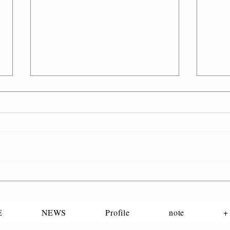
Web
映画「TOTO&MIMI」上映
E
NEWS
Profile
note
+