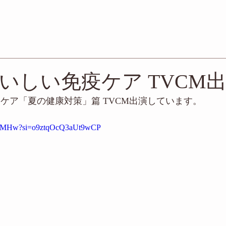
いしい免疫ケア TVCM
疫ケア「夏の健康対策」篇 TVCM出演しています。
szr3MHw?si=o9ztqOcQ3aUt9wCP