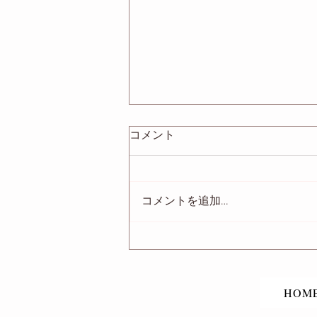
コメント
コメントを追加…
「改稿サポートする輪。」出
演
HOM