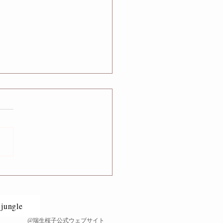
 CM「common」出演
 jungle
@瑞生桜子公式ウェブサイト