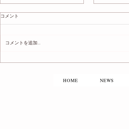
コメント
コメントを追加…
映画「TOT
「改稿サポートする輪。」出
演
HOME
NEWS