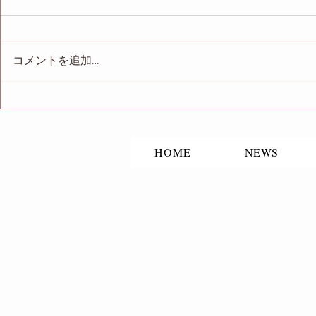
コメントを追加…
「君とスパゲッティ」MV出
WEB CM
演
プ！」出演
HOME
NEWS