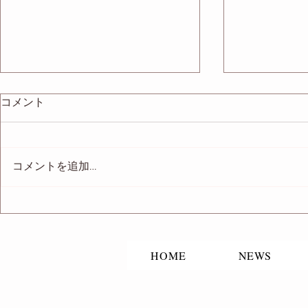
コメント
コメントを追加…
映画「TOT
「改稿サポートする輪。」出
演
HOME
NEWS