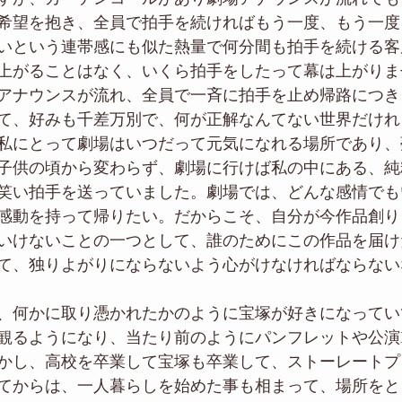
希望を抱き、全員で拍手を続ければもう一度、もう一度
いという連帯感にも似た熱量で何分間も拍手を続ける客
上がることはなく、いくら拍手をしたって幕は上がりま
アナウンスが流れ、全員で一斉に拍手を止め帰路につき
て、好みも千差万別で、何が正解なんてない世界だけれ
私にとって劇場はいつだって元気になれる場所であり、
子供の頃から変わらず、劇場に行けば私の中にある、純
笑い拍手を送っていました。劇場では、どんな感情でも
感動を持って帰りたい。だからこそ、自分が今作品創り
いけないことの一つとして、誰のためにこの作品を届け
て、独りよがりにならないよう心がけなければならない
、何かに取り憑かれたかのように宝塚が好きになってい
観るようになり、当たり前のようにパンフレットや公演
かし、高校を卒業して宝塚も卒業して、ストーレートプ
てからは、一人暮らしを始めた事も相まって、場所をと