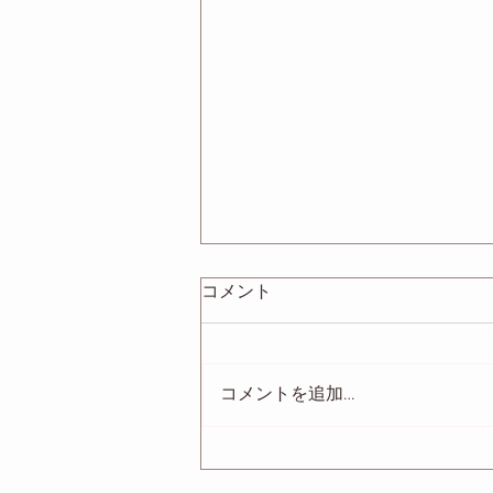
コメント
コメントを追加…
「改稿サポートする輪。」出
演