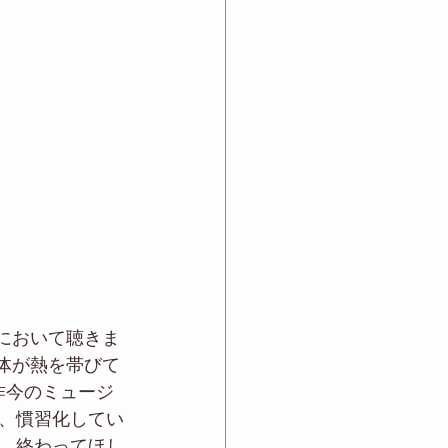
において聴きま
体が熱を帯びて
昨今のミュージ
、慣習化してい
、終わってほし