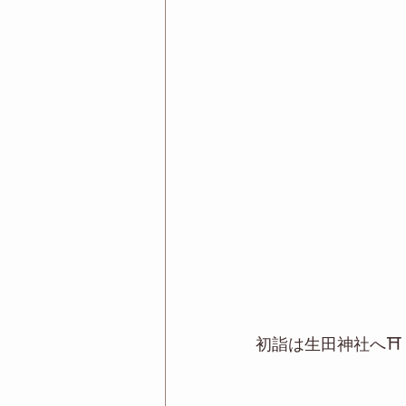
初詣は生田神社へ⛩