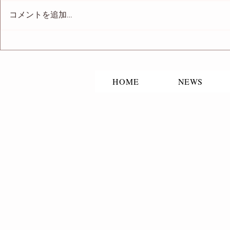
コメントを追加…
映画「TOT
「改稿サポートする輪。」出
演
HOME
NEWS