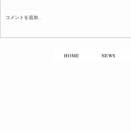
コメントを追加…
映画「TOT
「改稿サポートする輪。」出
演
HOME
NEWS