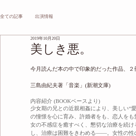
全ての記事
出演情報
2019年10月20日
美しき悪。
今月読んだ本の中で印象的だった作品、２
三島由紀夫著「音楽」(新潮文庫)
内容紹介 (BOOKベースより)
少女期の兄との近親相姦により、美しい“
の憧憬を心に育み、許婚者をも、恋人をも
女の不感症を癒すべく、懇切な治療を続け
し、治療は困難をきわめる――。女性の性