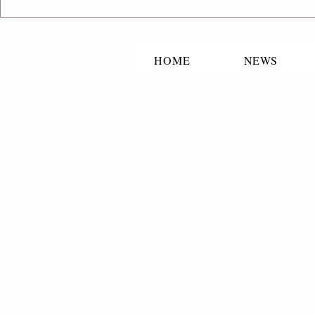
映画「TOT
「改稿サポートする輪。」出
演
HOME
NEWS