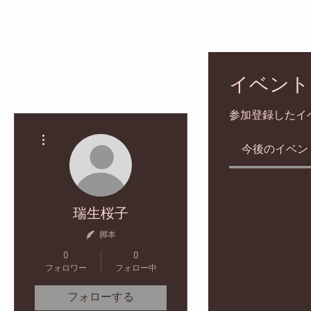
イベント
参加登録したイ
その他
今後のイベン
瑞生桜子
脚本
0
0
フォロワー
フォロー中
フォローする